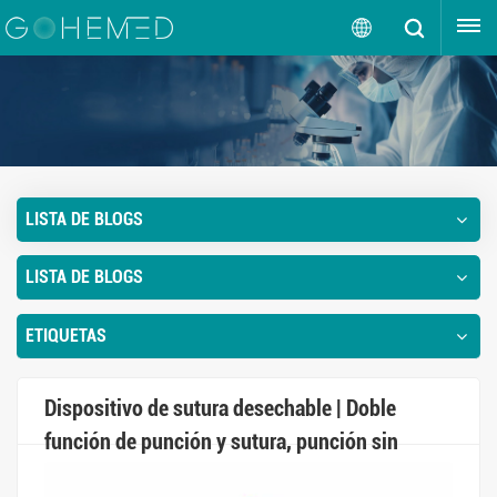
OBTENGA UNA COTIZACIÓN
Español
English
русский
LISTA DE BLOGS
español
LISTA DE BLOGS
português
العربية
ETIQUETAS
Dispositivo de sutura desechable | Doble
función de punción y sutura, punción sin
esfuerzo, cierre perfecto