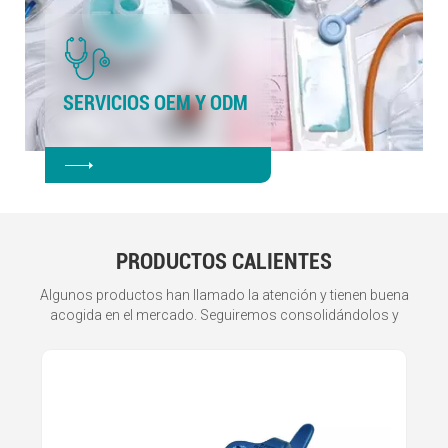
SERVICIOS OEM Y ODM
Servicios OEM y
Empoderar la
Soluciones flexibles
Eficiencia y calidad van de
Colaboración profunda y
ODM de Gohemed
innovación y el
la mano
apoyo continuo
crecimiento en
dispositivos
médicos
PRODUCTOS CALIENTES
Algunos productos han llamado la atención y tienen buena
acogida en el mercado. Seguiremos consolidándolos y
mejorándolos para premiar la confianza de los clientes.