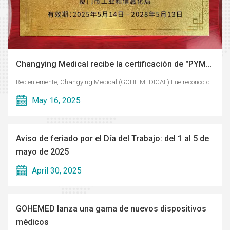
Changying Medical recibe la certificación de "PYME innovadora"
Recientemente, Changying Medical (GOHE MEDICAL) Fue reconocida oficialmente como "Pequeña y Mediana Empresa Innovadora" por la autoridad competente en materia de industria y tecnología de la información. Esta prestigiosa certificación respalda firmemente las capacidades de la compañía en innovación tecnológica, especialización y potencial de crecimiento. Además, marca otro gran paso adelante en la trayectoria de innovación de Changying Medical en la industria de dispositivos médicos. La certificación "PYME Innovadora" es una iniciativa nacional que busca incentivar a las pequeñas y medianas empresas (PYME) a ​​aumentar su inversión en investigación y desarrollo y a mejorar su competitividad. Desde su fundación, Changying Medical ha mantenido su compromiso con el crecimiento impulsado por la tecnología, centrándose en la I+D y la fabricación de dispositivos médicos implantables para odontología, ortopedia y neurocirugía. La compañía ha introducido continuamente productos de alta calidad y competitivos en el mercado que atienden a clientes médicos tanto nacionales como internacionales. Este reconocimiento refleja la sólida trayectoria de la compañía en innovación de productos, sistemas de gestión y propiedad intelectual. De cara al futuro, Changying Medical seguirá incrementando su inversión en I+D, fortaleciendo su capacidad de innovación independiente y desempeñando un papel de liderazgo en la industria, contribuyendo así al desarrollo de alta calidad del sector sanitario.
May 16, 2025
Aviso de feriado por el Día del Trabajo: del 1 al 5 de
mayo de 2025
April 30, 2025
GOHEMED lanza una gama de nuevos dispositivos
médicos