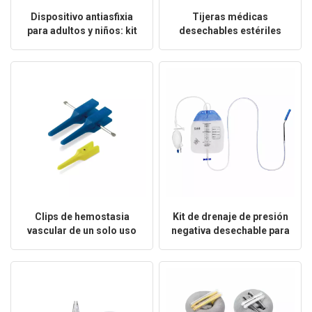
Dispositivo antiasfixia
Tijeras médicas
para adultos y niños: kit
desechables estériles
de rescate para asfixia en
para cordón umbilical
casa con certificación CE
Clips de hemostasia
Kit de drenaje de presión
vascular de un solo uso
negativa desechable para
para cirugía
cirugía ortopédica