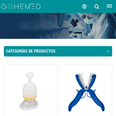
OBTENGA UNA COTIZACIÓN
Español
English
русский
CATEGORÍAS DE PRODUCTOS
español
português
العربية