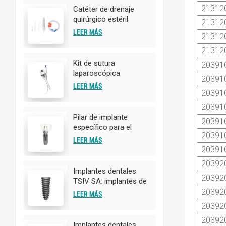
21312
Catéter de drenaje
quirúrgico estéril
21312
desechable
LEER MÁS
21312
21312
Kit de sutura
20391
laparoscópica
20391
desechable para el
LEER MÁS
20391
cierre de la pared
abdominal
20391
Pilar de implante
20391
específico para el
20391
paciente
LEER MÁS
20391
20392
Implantes dentales
20392
TSIV SA: implantes de
titanio de alta calidad |
20392
LEER MÁS
Personalización
20392
OEM/ODM disponible
20392
Implantes dentales