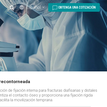
Español
OBTENGA UNA COTIZACIÓN
English
русский
español
português
العربية
Precontorneada
ón de fijación interna para fracturas diafisarias y distales
tiza el contacto óseo y proporciona una fijación rígida
cilita la movilización temprana.