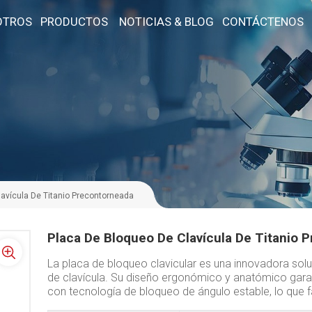
OTROS
PRODUCTOS
NOTICIAS & BLOG
CONTÁCTENOS
avícula De Titanio Precontorneada
Placa De Bloqueo De Clavícula De Titanio 
La placa de bloqueo clavicular es una innovadora soluci
de clavícula. Su diseño ergonómico y anatómico garan
con tecnología de bloqueo de ángulo estable, lo que fa