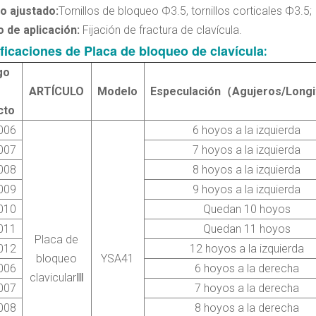
lo ajustado:
Tornillos de bloqueo Ф3.5, tornillos corticales Ф3.5
;
o de aplicación:
Fijación de fractura de clavícula.
ficaciones de
Placa de bloqueo de clavícula
:
go
ARTÍCULO
Modelo
Especulación
（Agujeros/Long
cto
006
6 hoyos a la izquierda
007
7 hoyos a la izquierda
008
8 hoyos a la izquierda
009
9 hoyos a la izquierda
010
Quedan 10 hoyos
011
Quedan 11 hoyos
Placa de
012
12 hoyos a la izquierda
bloqueo
YSA41
006
6 hoyos a la derecha
clavicular
Ⅲ
007
7 hoyos a la derecha
008
8 hoyos a la derecha