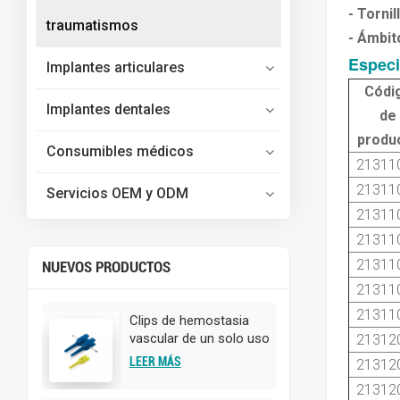
- Tornil
traumatismos
- Ámbit
Especi
Implantes articulares
Códi
Implantes dentales
de
produ
Consumibles médicos
21311
21311
Servicios OEM y ODM
21311
21311
21311
NUEVOS PRODUCTOS
21311
21311
Clips de hemostasia
vascular de un solo uso
21312
para cirugía
LEER MÁS
21312
21312