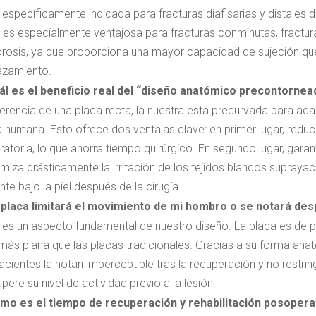
 específicamente indicada para fracturas diafisarias y distales 
es especialmente ventajosa para fracturas conminutas, fractur
rosis, ya que proporciona una mayor capacidad de sujeción que 
azamiento.
ál es el beneficio real del “diseño anatómico precontornea
ferencia de una placa recta, la nuestra está precurvada para ada
a humana. Esto ofrece dos ventajas clave: en primer lugar, reduc
ratoria, lo que ahorra tiempo quirúrgico. En segundo lugar, garant
miza drásticamente la irritación de los tejidos blandos suprayac
te bajo la piel después de la cirugía.
 placa limitará el movimiento de mi hombro o se notará des
 es un aspecto fundamental de nuestro diseño. La placa es de pe
más plana que las placas tradicionales. Gracias a su forma ana
acientes la notan imperceptible tras la recuperación y no restri
pere su nivel de actividad previo a la lesión.
mo es el tiempo de recuperación y rehabilitación posopera