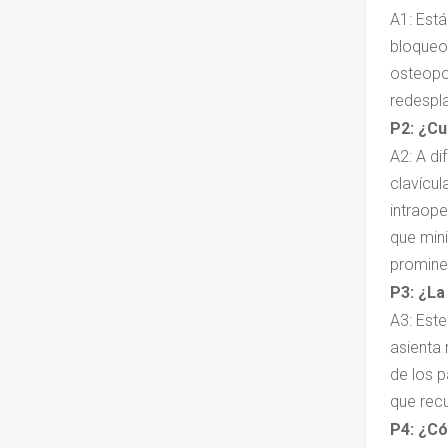
A1: Está
bloqueo 
osteopo
redespl
P2: ¿Cu
A2: A di
clavícul
intraope
que mini
prominen
P3: ¿La
A3: Este
asienta 
de los p
que recu
P4: ¿Có