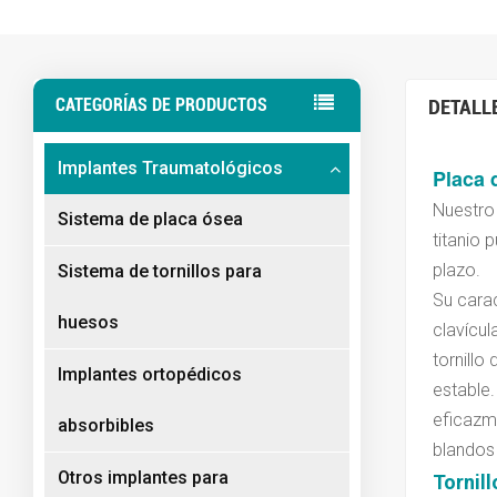
CATEGORÍAS DE PRODUCTOS
DETALL
Implantes Traumatológicos
Placa 
Nuestr
Sistema de placa ósea
titanio 
plazo.
Sistema de tornillos para
Su carac
huesos
clavícul
tornillo
Implantes ortopédicos
estable.
eficazme
absorbibles
blandos
Otros implantes para
Tornil