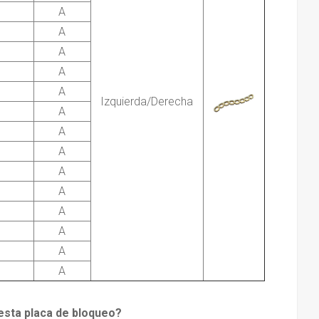
A
A
A
A
A
Izquierda/Derecha
A
A
A
A
A
A
A
A
A
 esta placa de bloqueo?