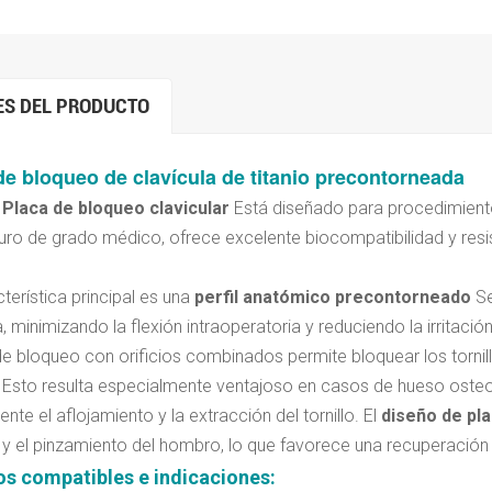
ES DEL PRODUCTO
de bloqueo de clavícula de titanio precontorneada
o
Placa de bloqueo clavicular
Está diseñado para procedimiento
puro de grado médico, ofrece excelente biocompatibilidad y resi
terística principal es una
perfil anatómico precontorneado
Se
a, minimizando la flexión intraoperatoria y reduciendo la irritació
 de bloqueo con orificios combinados permite bloquear los tornil
 Esto resulta especialmente ventajoso en casos de hueso osteo
nte el aflojamiento y la extracción del tornillo.
El
diseño de pla
 y el pinzamiento del hombro, lo que favorece una recuperació
los compatibles e indicaciones
: