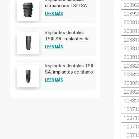
20392
ultraanchos TSIII SA:
implantes de titanio de
20392
LEER MÁS
alta calidad |
20381
Personalización
OEM/ODM disponible
20381
Implantes dentales
TSIII SA: implantes de
20381
titanio de alta calidad |
LEER MÁS
20381
Personalización
20381
OEM/ODM disponible
20382
Implantes dentales TSII
SA: implantes de titanio
20382
de alta calidad |
LEER MÁS
20382
Personalización
OEM/ODM disponible
20382
20382
10071
10071
10071
10071