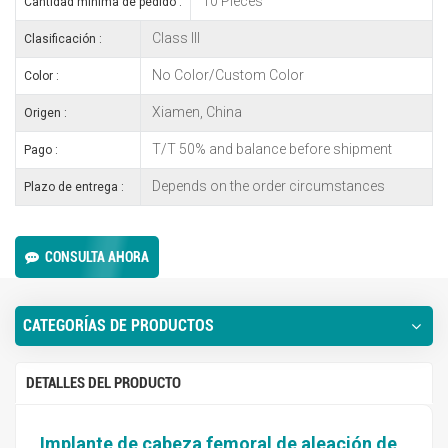
10 Pieces
Cantidad mínima de pedido :
Class III
Clasificación :
No Color/Custom Color
Color :
Xiamen, China
Origen :
T/T 50% and balance before shipment
Pago :
Depends on the order circumstances
Plazo de entrega :
CONSULTA AHORA
CATEGORÍAS DE PRODUCTOS
DETALLES DEL PRODUCTO
Implante de cabeza femoral de aleación de