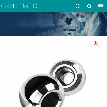
OBTENGA UNA COTIZACIÓN
Español
English
русский
español
português
العربية