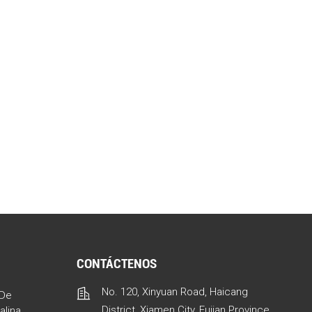
S
CONTÁCTENOS
No. 120, Xinyuan Road, Haicang
 De
District, Xiamen City, Fujian Province,
alina