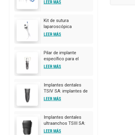
desechable
LEER MÁS
Kit de sutura
laparoscópica
desechable para el
LEER MÁS
cierre de la pared
abdominal
Pilar de implante
específico para el
paciente
LEER MÁS
Implantes dentales
TSIV SA: implantes de
titanio de alta calidad |
LEER MÁS
Personalización
OEM/ODM disponible
Implantes dentales
ultraanchos TSIII SA:
implantes de titanio de
LEER MÁS