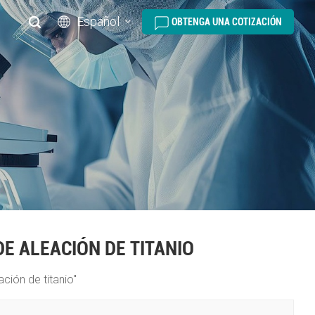
Español
OBTENGA UNA COTIZACIÓN
English
русский
español
português
العربية
DE ALEACIÓN DE TITANIO
ción de titanio"