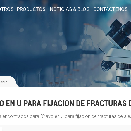
OTROS
PRODUCTOS
NOTICIAS & BLOG
CONTÁCTENOS
tanio
O EN U PARA FIJACIÓN DE FRACTURAS 
s encontrados para "Clavo en U para fijación de fracturas de alea