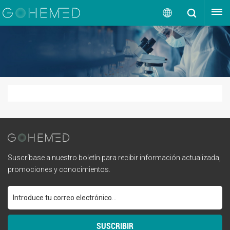
OBTENGA UNA COTIZACIÓN
Español
English
русский
español
português
العربية
Suscríbase a nuestro boletín para recibir información actualizada,
promociones y conocimientos.