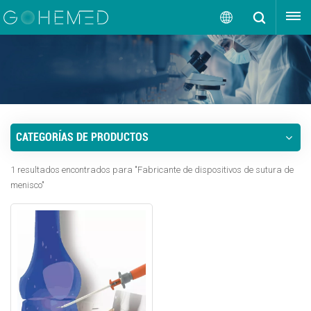
OBTENGA UNA COTIZACIÓN
Español
English
русский
CATEGORÍAS DE PRODUCTOS
español
1 resultados encontrados para "Fabricante de dispositivos de sutura de
português
menisco"
العربية