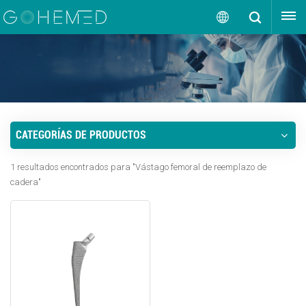
OBTENGA UNA COTIZACIÓN
Español
English
русский
CATEGORÍAS DE PRODUCTOS
español
1 resultados encontrados para "Vástago femoral de reemplazo de
português
cadera"
العربية