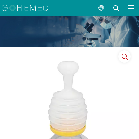
OBTENGA UNA COTIZACIÓN
Español
English
русский
español
português
العربية