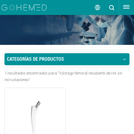
OBTENGA UNA COTIZACIÓN
Español
English
русский
CATEGORÍAS DE PRODUCTOS
español
1 resultados encontrados para "Vástago femoral recubierto de HA sin
português
incrustaciones"
العربية