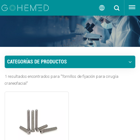
OBTENGA UNA COTIZACIÓN
Español
English
русский
CATEGORÍAS DE PRODUCTOS
español
1 resultados encontrados para "Tornillos de fijación para cirugía
português
craneofacial"
العربية