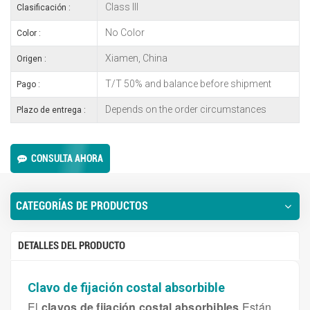
Class III
Clasificación :
No Color
Color :
Xiamen, China
Origen :
T/T 50% and balance before shipment
Pago :
Depends on the order circumstances
Plazo de entrega :
CONSULTA AHORA
CATEGORÍAS DE PRODUCTOS
DETALLES DEL PRODUCTO
Clavo de fijación costal absorbible
El
clavos de fijación costal absorbibles
Están