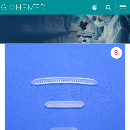
OBTENGA UNA COTIZACIÓN
Español
English
русский
español
português
العربية